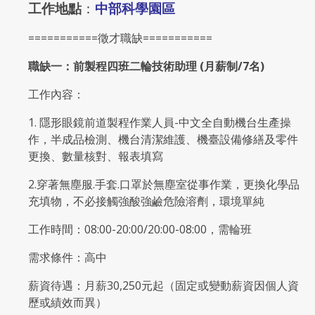
工作地點
：
中部科學園區
===========徵才職缺===========
職缺一：前製程四班二輪技術助理
(
月薪制/7
名)
工作內容：
1. 隱形眼鏡前道製程作業人員-中文全自動機台生產操
作，半成品檢測、機台清潔維護、機臺設備修繕及零件
更換、數量核對、報表填寫
2.穿著無塵服.手套.口罩於無塵室從事作業，更換化學品
充填物，不必接觸強酸強鹼危險溶劑，環境單純
工作時間：08:00-20:00/20:00-08:00，需輪班
需求條件：高中
薪資待遇：月薪30,250元起（固定或變動薪資因個人資
歷或績效而異）