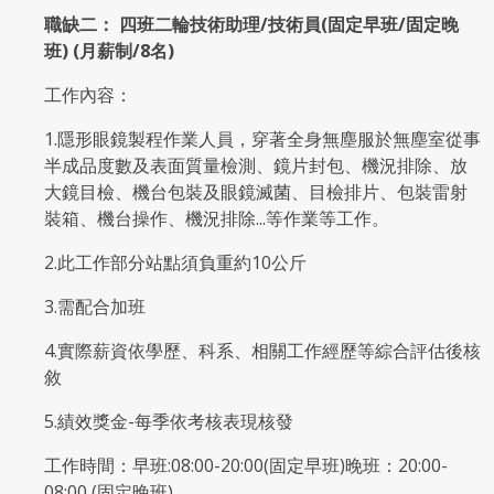
職缺二： 四班二輪技術助理/技術員(固定早班/固定晚
班)
(
月薪制/8
名)
工作內容：
1.隱形眼鏡製程作業人員，穿著全身無塵服於無塵室從事
半成品度數及表面質量檢測、鏡片封包、機況排除、放
大鏡目檢、機台包裝及眼鏡滅菌、目檢排片、包裝雷射
裝箱、機台操作、機況排除...等作業等工作。
2.此工作部分站點須負重約10公斤
3.需配合加班
4.實際薪資依學歷、科系、相關工作經歷等綜合評估後核
敘
5.績效獎金-每季依考核表現核發
工作時間：早班:08:00-20:00(固定早班)晚班：20:00-
08:00 (固定晚班)