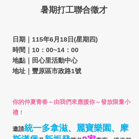
暑期打工聯合徵才
日期｜
115
年
6
月
18
日
(
星期四
)
時間
｜
10
：
00~14
：
00
地點｜田心里活動中心
地址｜豐原區市政路
1
號
你的仲夏青春～由我們來應援你
～
發放限量小
禮！
統一多拿滋、麗寶樂園、摩
邀請