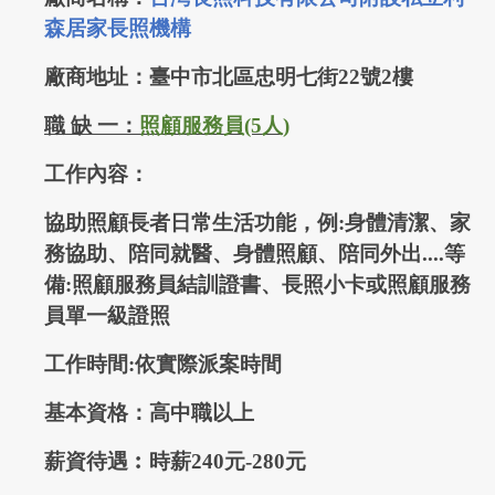
森居家長照機構
廠商地址：臺中市北區忠明七街22號
2
樓
職 缺
一
：
照顧服務員
(5
人
)
工作內容：
協助照顧長者日常生活功能，例:身體清潔、家
務協助、陪同就醫、身體照顧、陪同外出....等
備:照顧服務員結訓證書、長照小卡或照顧服務
員單一級證照
工作時間
:
依實際派案時間
基本資格：高中職以上
薪資待遇
︰
時薪
240元-280
元