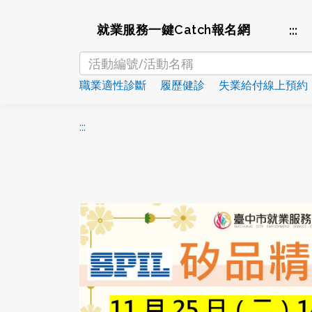
:::
就業服務一鍵Catch報名網
職業適性診斷
履歷健診
失業給付線上預
:::